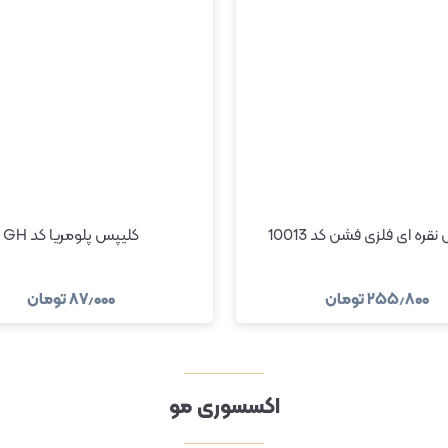
قره ای فلزی فشن کد 10013
کلیپس پلومریا کد GH
۲۵۵٫۸۰۰
تومان
۸۷٫۰۰۰
تومان
مشاهده و خرید
مشاهده و خری
اکسسوری مو