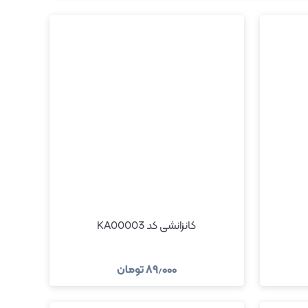
کانزانشی کد KA00003
۸۹٫۰۰۰
تومان
د
مشاهده و خرید