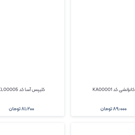
کانزانشی کد KA00001
کلیپس آسا کد KL00005
۸۹٫۰۰۰
تومان
۸۱٫۲۰۰
تومان
مشاهده و خرید
مشاهده و خری