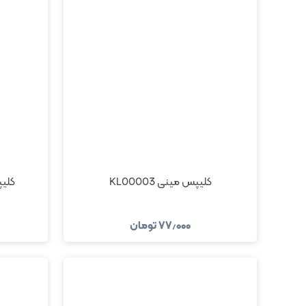
کلیپس مینی KL00003
کلیپس
۷۷٫۰۰۰
تومان
مشاهده و خرید