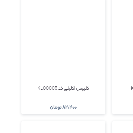
کلیپس اکلیلی کد KL00003
۸۲٫۴۰۰
تومان
د
مشاهده و خرید