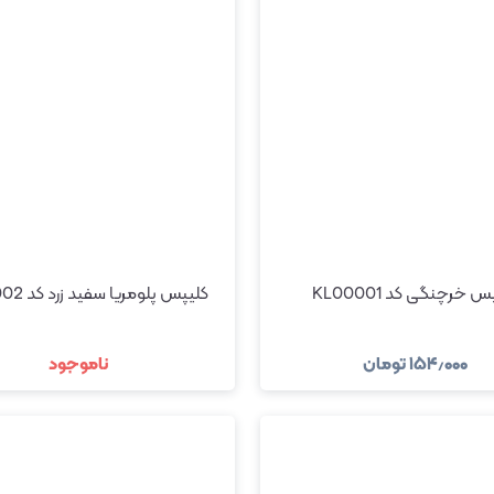
 خرچنگی کد KL00001
کلیپس پلومریا سفید زرد کد KL00002
۱۵۴٫۰۰۰
تومان
ناموجود
مشاهده و خرید
مشاهده و خرید