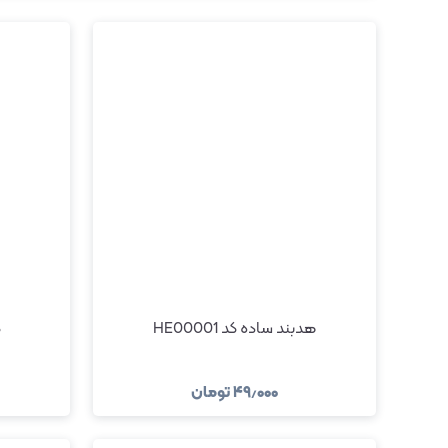
هدبند ساده کد HE00001
ک
۴۹٫۰۰۰
تومان
مشاهده و خرید