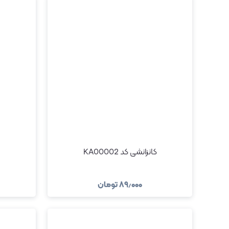
کانزانشی کد KA00002
۸۹٫۰۰۰
تومان
مشاهده و خرید