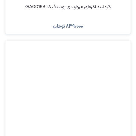
گردنبند نقره‌ای مرواریدی ژوپینگ کد GA00183
۸۳۹٫۰۰۰
تومان