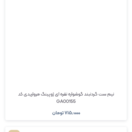
نیم ست گردنبند گوشواره نقره ای ژوپینگ مرواریدی کد
GA00155
۷۱۵٫۰۰۰
تومان