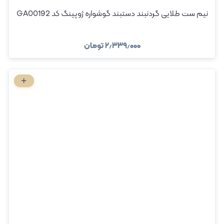
نیم ست طلایی گردنبند دستبند گوشواره ژوپینگ کد GA00192
۲٫۳۳۹٫۰۰۰
تومان