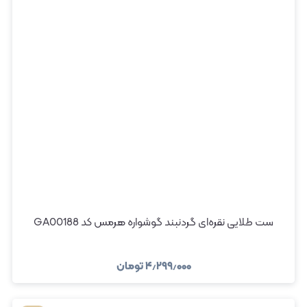
ست طلایی نقره‌ای گردنبند گوشواره هرمس کد GA00188
۴٫۲۹۹٫۰۰۰
تومان