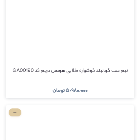
نیم ست گردنبند گوشواره طلایی هرمس دریم کد GA00190
۵٫۹۸۰٫۰۰۰
تومان