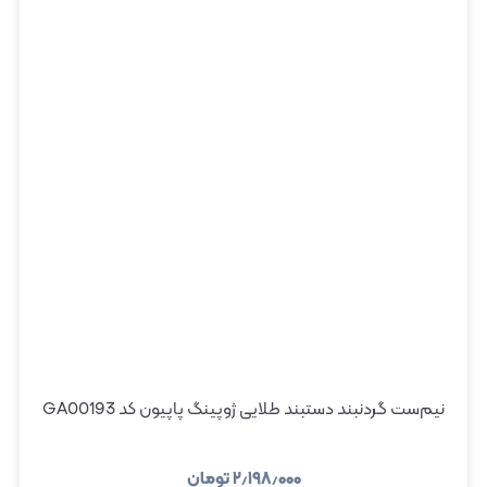
نیم‌ست گردنبند دستبند طلایی ژوپینگ پاپیون کد GA00193
۲٫۱۹۸٫۰۰۰
تومان