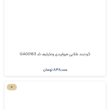
گردنبند طلایی مرواریدی ونکیلیف کد GA00163
۸۳۸٫۰۰۰
تومان