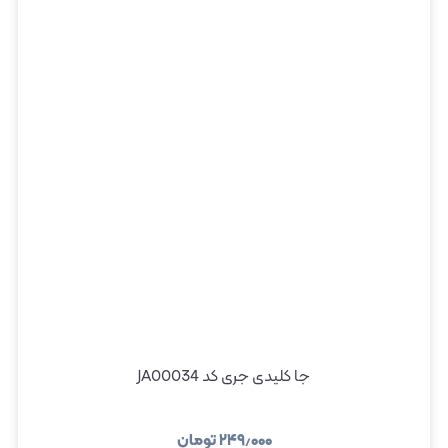
جا کلیدی جری کد JA00034
۲۴۹٫۰۰۰
تومان