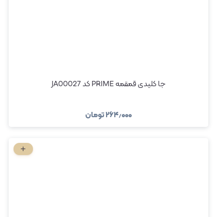
جا کلیدی قمقمه PRIME کد JA00027
۲۶۴٫۰۰۰
تومان