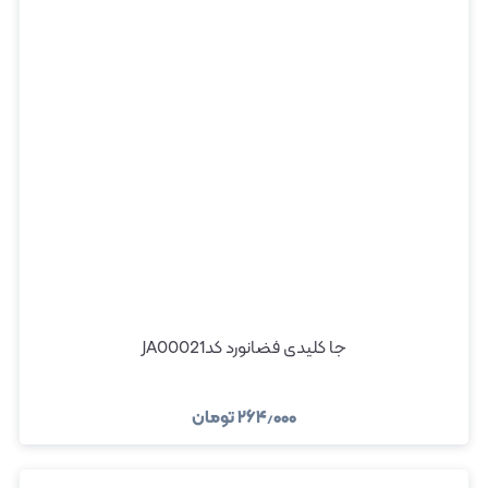
جا کلیدی فضانورد کدJA00021
۲۶۴٫۰۰۰
تومان