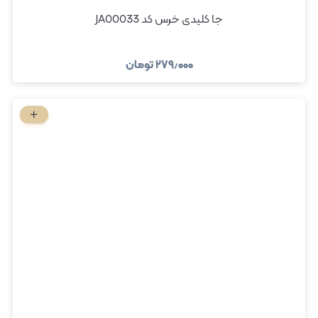
جا کلیدی خرس کد JA00033
۲۷۹٫۰۰۰
تومان