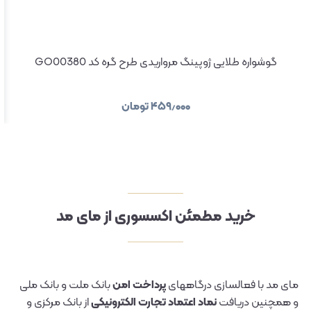
گوشواره طلایی ژوپینگ مرواریدی طرح گره کد GO00380
۴۵۹٫۰۰۰
تومان
خرید مطمئن اکسسوری از مای مد
مای مد با فعالسازی درگاههای
پرداخت امن
بانک ملت و بانک ملی
و همچنین دریافت
نماد اعتماد تجارت الکترونیکی
از بانک مرکزی و