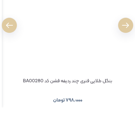
بنگل طلایی فنری چند ردیفه فشن کد BA00280
۷۹۸٫۰۰۰
تومان