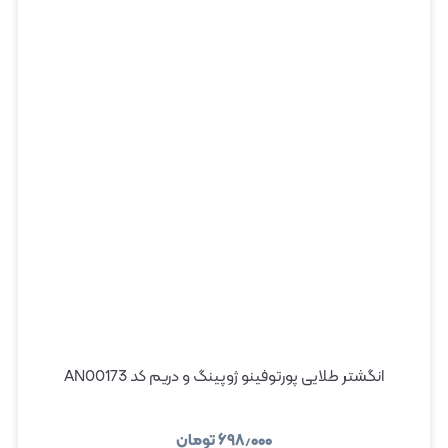
انگشتر طلایی پورتوفینو ژوپینگ و دریم کد AN00173
۶۹۸٫۰۰۰
تومان