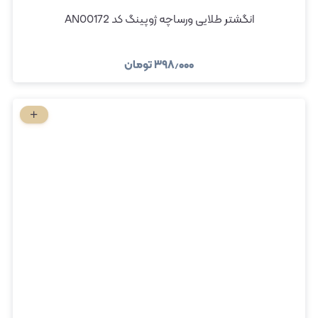
انگشتر طلایی ورساچه ژوپینگ کد AN00172
۳۹۸٫۰۰۰
تومان