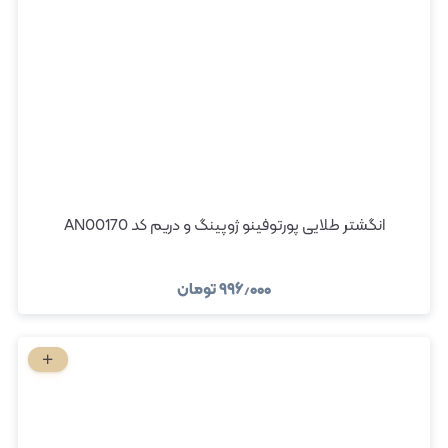
انگشتر طلایی پورتوفینو ژوپینگ و دریم کد AN00170
۹۹۶٫۰۰۰
تومان