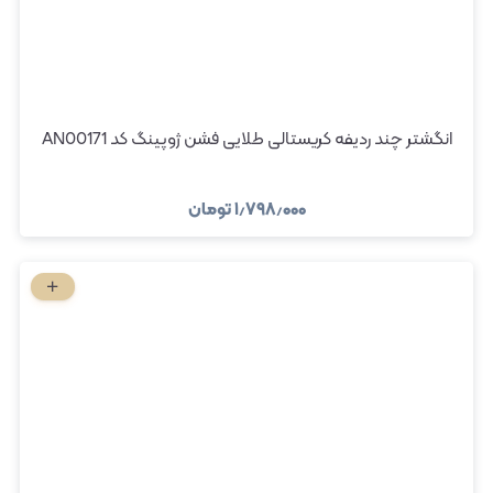
انگشتر چند ردیفه کریستالی طلایی فشن ژوپینگ کد AN00171
۱٫۷۹۸٫۰۰۰
تومان