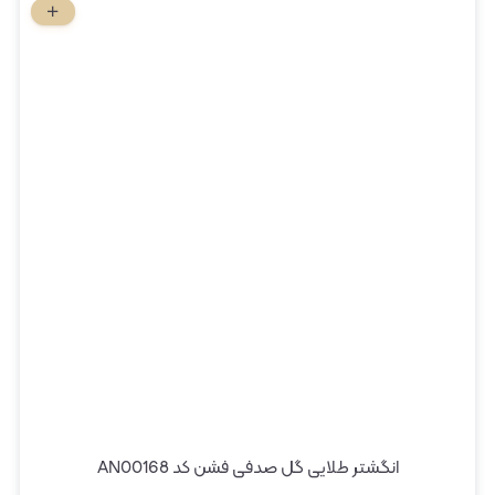
انگشتر طلایی گل صدفی فشن کد AN00168