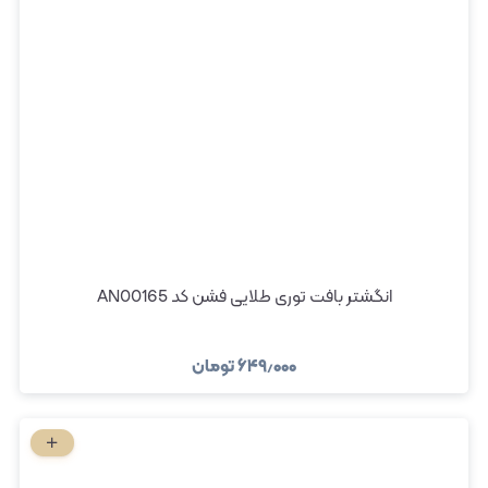
انگشتر بافت توری طلایی فشن کد AN00165
۶۴۹٫۰۰۰
تومان