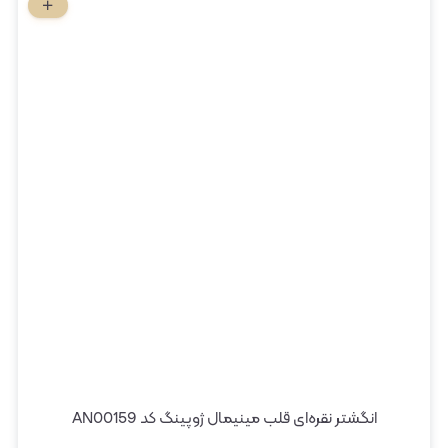
انگشتر نقره‌ای قلب مینیمال ژوپینگ کد AN00159