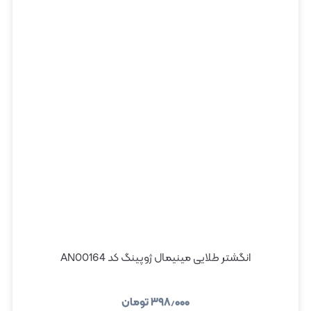
انگشتر طلایی مینیمال ژوپینگ کد AN00164
۳۹۸٫۰۰۰
تومان