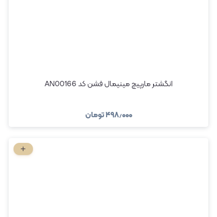
انگشتر مارپیچ مینیمال فشن کد AN00166
۴۹۸٫۰۰۰
تومان